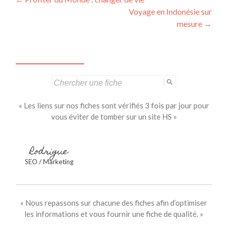
Navigation
Voyage en Indonésie sur
des
mesure
→
articles
Search
for:
« Les liens sur nos fiches sont vérifiés 3 fois par jour pour
vous éviter de tomber sur un site HS »
Rodrigue
SEO / Marketing
« Nous repassons sur chacune des fiches afin d’optimiser
les informations et vous fournir une fiche de qualité. »