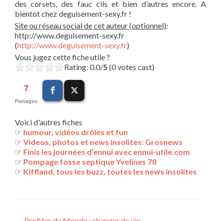
des corsets, des fauc cils et bien d’autres encore. A
bientot chez deguisement-sexy.fr !
Site ou réseau social de cet auteur (optionnel)
:
http://www.deguisement-sexy.fr
(
http://www.deguisement-sexy.fr
)
Vous jugez cette fiche utile ?
Rating: 0.0/
5
(0 votes cast)
7
Partages
Voici d'autres fiches
☞
humour, vidéos drôles et fun
☞
Videos, photos et news insolites: Grosnews
☞
Finis les journées d’ennui avec ennui-utile.com
☞
Pompage fosse septique Yvelines 78
☞
Kiffland, tous les buzz, toutes les news insolites
←
Profiter du Monde : changer de vie